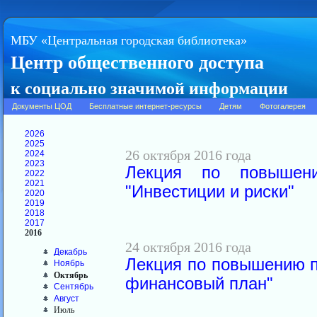
МБУ «Центральная городская библиотека»
Центр общественного доступа
к социально значимой информации
Документы ЦОД
Бесплатные интернет-ресурсы
Детям
Фотогалерея
2026
2025
26 октября 2016 года
2024
2023
Лекция по повышени
2022
2021
"Инвестиции и риски"
2020
2019
2018
2017
2016
24 октября 2016 года
Декабрь
Лекция по повышению п
Ноябрь
Октябрь
финансовый план"
Сентябрь
Август
Июль