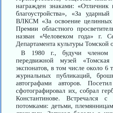
награжден знаками: «Отличник
благоустройства», «За ударный
ВЛКСМ «За освоение целинных и
Премии областного просветите
назван «Человеком года» г. С
Департамен­та культуры Томской о
В 1980 г., будучи членом б
передвижной музей «Томская
экспонатов, в том числе около 6 т
журнальных пуб­ликаций, бро
автографами авторов. Посет
сфотографировал их, собрал гер
Константинове. Встречался 
потомками: детьми, племянница­