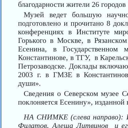
благодарности жители 26 городов
Музей ведет большую научно-
подготовлено и прочитано 8 док
конференциях в Институте мир
Горького в Москве, в Рязанском
Есенина, в Государственном м
Константинове, в ТГУ, в Карельск
Петрозаводске. Доклады включаю
2003 г. в ГМЗЕ в Константино
души».
Сведения о Северском музее С
поклоняет­ся Есенину», изданной в 
НА СНИМКЕ (слева направо): И.
Филатов, Алеша Литвинов и его 