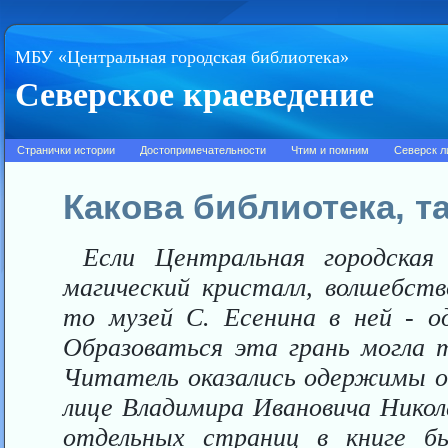
МБУ «Центральная городская библиотека»
Северское краеведение
Странички истории
Достопримечательности
Чтим и помним
Северск л
Какова библиотека, т
Если Центральная городская
магический кристалл, волшебств
то музей С. Есенина в ней - о
Образоваться эта грань могла т
Читатель оказались одержимы од
лице Владимира Ивановича Нико
отдельных страниц в книге бы