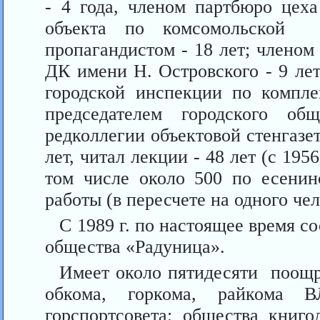
- 4 года, членом партбюро цеха
объекта по комсомольской п
пропагандистом - 18 лет; членом
ДК имени Н. Островского - 9 ле
городской инспекции по компл
председателем городского об
редколлегии объектовой стенгазет
лет, читал лекции - 48 лет (с 1956
том числе около 500 по есенин
работы (в пересчете на одного чел
С 1989 г. по настоящее время 
общества «Радуница».
Имеет около пятидесяти поощ
обкома, горкома, райкома В
горспортсовета; обще­ства книг