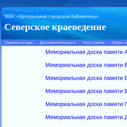
МБУ «Центральная городская библиотека»
Северское краеведение
Странички истории
Достопримечательности
Чтим и помним
Северск л
Мемориальная доска памяти А
Мемориальная доска памяти Б
Мемориальная доска памяти Б
Мемориальная доска памяти В
Мемориальная доска памяти Г
Мемориальная доска памяти Д