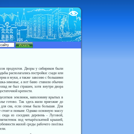
Test
сов продуктов. Дворы у сибиряков были
адьбы располагались постройки: сзади или
зерна и муки, а также завозню с большими
шка-зи­мовье, а вот баню ставили обычно
гопад не был страшен, хотя внутри двора
достаточной крепости.
десятков землянок, наполовину врытых в
лье готово. Так здесь жили приезжие до
 для сна, если семья была большая. Для
е стоят и поныне. Однако основную массу
 сюда из соседних деревень - Луговой,
 пятистенок под четырёхскатной крышей,
обенности жилой среды рабочего посёлка
ели.