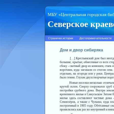
МБУ «Центральная городская би
Северское краев
Странички истории
Достопримечательности
Дом и двор сибиряка
[…] Крестьянский дом был неотдели
большие, крытые, обнесенные со всех сто
сбоку - скотный двор из конюшен, стаек 
воротами, куда заезжали со стогом сена
отдельно, на огороде или у реки. Центра
было темно. Глухие двухстворчатые ворот
Новые поселки несколько отличались
крутой склон. Сверху сооружался сруб 
постройки срубного дома. Внутри землян
временного жилья в Самусьском Затоне б
жилья здесь составляют частные дома 
Семиозёрок, а также с Чулыма, куда пл
построенный в 1905 году. Обтёсанные сн
проявлялись как раз во внутренней и вне