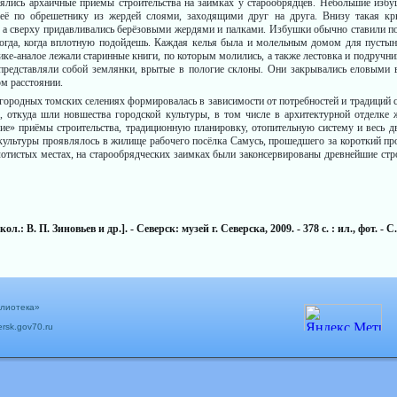
сь архаичные приёмы строительства на заимках у старооб­рядцев. Небольшие избушк
 её по обрешетнику из жердей слоями, заходящими друг на друга. Внизу такая кр
я, а сверху придав­ливались берёзовыми жердями и палками. Избушки обычно ставили 
тогда, когда вплотную подойдешь. Каждая келья была и молельным домом для пустынн
лике-ана­лое лежали старинные книги, по которым молились, а также лестовка и подруч
представляли собой землянки, врытые в пологие склоны. Они закрывались еловы­ми в
ом расстоянии.
родных томских селениях формировалась в зависимости от потребностей и традиций се
 откуда шли новшества городской культуры, в том числе в архитектурной отделке ж
кие» приёмы строительства, традиционную планировку, отопительную систему и весь 
культуры проявлялось в жилище рабочего посёлка Самусь, прошедшего за короткий пр
лотистых местах, на старообрядческих заимках были законсервированы древнейшие стр
.: В. П. Зиновьев и др.]. - Северск: музей г. Северска, 2009. - 378 с. : ил., фот. - С.
блиотека»
ersk.gov70.ru