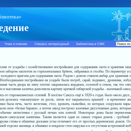
блиотека»
едение
Чтим и помним
Северск литературный
Библиотека в СМИ
м от усадьбы с хозяйственными пос­тройками для содержания скота и хранения запа
рон забором-заплотом из горизонталь­ных брёвен, забранных в столбы. По периметру ус
и холодного пригона для содержания скота. Рядом с домом стави­ли амбар для хранения 
. Необходимыми постройками на усадьбе были погреб, сарай, поднавес, дровяник, избу
льная часть двора на зиму плотно закрывалась жердями, соломой и сеном, так что сне
а и массивная калитка дополняли картину крепкой сибирс­кой усадьбы - маленькой само
 от старожильческих селений. В посёлке Самусь ещё в 1920-х годах было около двух 
или делалась «насыпушка» из досок, затем все закрывалось крышей - и временное жи
ки была печь, часто железная, стол, кровать, скамейки, из которых сооружали нары
ыли свои «белые бараки», а потом завод построил казенные двухэтаж­ные дома, которы
-обычно пятистенки с русской печью или плитой. Некоторые дома были перевезены
авали самусьские капитаны. Таким явля­ется один из самых старых домов - срубный
аружи стены и обшитые досками углы отличают его от простых дере­венских домов. Ос
­шней отделке жилища: в обшивке и покраске стен снаружи и в отсутствии встроенной меб