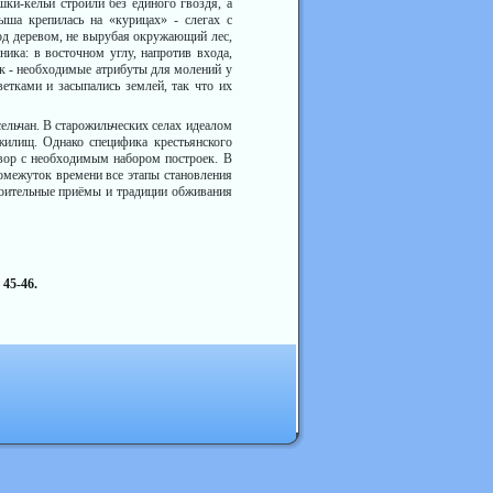
и-кельи строили без единого гвоздя, а
ыша крепилась на «курицах» - слегах с
под деревом, не вырубая окружающий лес,
ика: в восточном углу, напротив входа,
ник - необходимые атрибуты для молений у
етками и засыпались землей, так что их
льчан. В старожильческих селах идеалом
илищ. Од­нако специфика крестьянского
двор с необходимым набором построек. В
омежуток времени все этапы становления
ои­тельные приёмы и традиции обживания
 45-46.