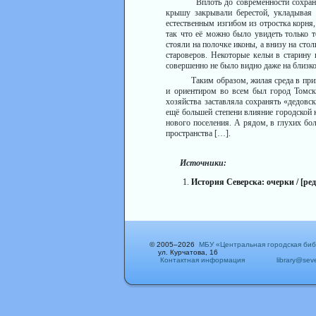
Вплоть до современности сохраняли
крышу закрывали берестой, укла­дывая
естественным из­гибом из отростка корн
так что её можно было увидеть только 
стояли на полочке иконы, а внизу на сто
староверов. Некоторые кельи в старину 
совершенно не было видно даже на близк
Таким образом, жилая среда в приго
и ориентиром во всем был город Томск,
хозяйства заставляла сохранять «дедовс
ещё большей степени влияние городской 
нового поселения. А рядом, в глухих бо
пространства […].
Источники:
История Северска: очерки / [редкол
© 2005–2026
МБУ «Центральная городская би
ул. Курчатова, 16
Контактная информация
library@sev