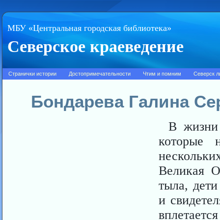
МБУ «Центральная городская библиотека»
Северское краеведение
Странички истории
Достопримечательности
Чтим и помним
Северск л
Бондарева Галина Се
В жизни
которые 
нескольки
Великая О
тыла, дет
и свидетел
вплетаетс