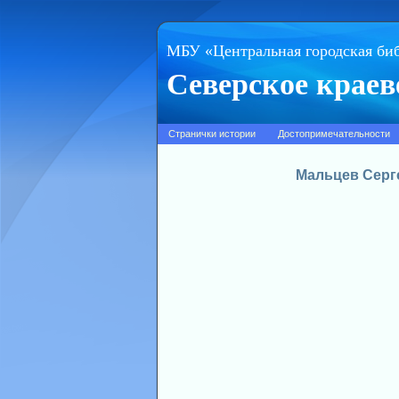
МБУ «Центральная городская би
Северское краев
Странички истории
Достопримечательности
Мальцев Серг