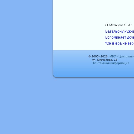
О Мальцеве С. А.:
Батальону нужн
Вспоминает доч
"Он вчера не вер
© 2005–2026
МБУ «Центральн
ул. Курчатова, 16
Контактная информация