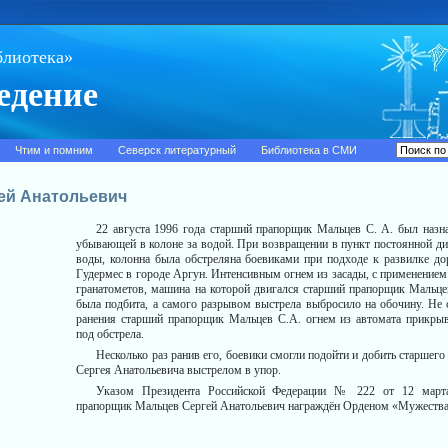
блиотека»
едение
Чтим и помним
Северск литературный
Библиотека в СМИ
ей Анатольевич
22 августа 1996 года старший прапорщик Мальцев С. А. был наз
убывающей в колоне за водой. При возвращении в пункт постоянной ди
воды, колонна была обстреляна боевиками при подходе к развилке до
Гудермес в городе Аргун. Интенсивным огнем из засады, с применением
гранатометов, машина на которой двигался старший прапорщик Мальце
была подбита, а самого разрывом выстрела выбросило на обочину. Не
ранения старший прапорщик Мальцев С.А. огнем из автомата прикры
под обстрела.
Несколько раз ранив его, боевики смогли подойти и добить старшег
Сергея Анатольевича выстрелом в упор.
Указом Президента Российской Федерации № 222 от 12 март
прапорщик Мальцев Сергей Анатольевич награждён Орденом «Мужества»