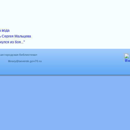
а вода
ь Сергея Мальцева
нулся из боя..."
ая городская библиотека»
library@seversk.gov70.ru