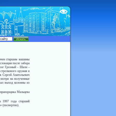
Test
начен старшим машины
слокации после забора
рог Грозный - Шали -
 стрелкового оружия и
в Сергей Анатольевич
 смотря на полученные
вал выход колонны из
о прапорщика Мальцева
а 1997 года старший
 (посмертно).