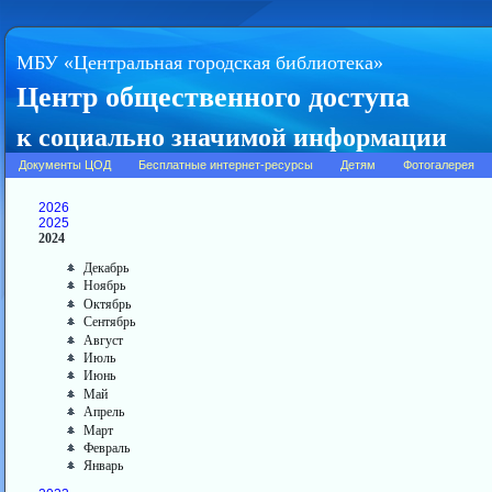
МБУ «Центральная городская библиотека»
Центр общественного доступа
к социально значимой информации
Документы ЦОД
Бесплатные интернет-ресурсы
Детям
Фотогалерея
2026
2025
2024
Декабрь
Ноябрь
Октябрь
Сентябрь
Август
Июль
Июнь
Май
Апрель
Март
Февраль
Январь