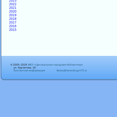
2023
2022
2021
2020
2019
2018
2017
2016
2015
© 2005–2026
МБУ «Центральная городская библиотека»
ул. Курчатова, 16
Контактная информация
library@seversk.gov70.ru