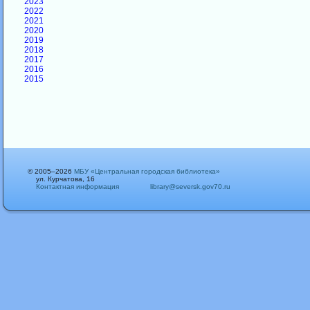
2023
2022
2021
2020
2019
2018
2017
2016
2015
© 2005–2026
МБУ «Центральная городская библиотека»
ул. Курчатова, 16
Контактная информация
library@seversk.gov70.ru