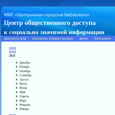
МБУ «Центральная городская библиотека»
Центр общественного доступа
к социально значимой информации
Документы ЦОД
Бесплатные интернет-ресурсы
Детям
Фотогалерея
2026
2025
2024
Декабрь
Ноябрь
Октябрь
Сентябрь
Август
Июль
Июнь
Май
Апрель
Март
Февраль
Январь