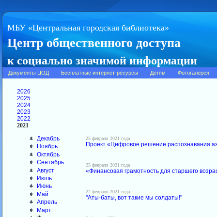
МБУ «Центральная городская библиотека»
Центр общественного доступа
к социально значимой информации
Документы ЦОД
Бесплатные интернет-ресурсы
Детям
Фотогалерея
2026
2025
2024
2023
2022
2021
Декабрь
25 февраля 2021 года
Проект «Цифровое решение распознавания а
Ноябрь
Октябрь
Сентябрь
25 февраля 2021 года
Август
«Финансовая грамотность для старшего возра
Июль
Июнь
22 февраля 2021 года
Май
"Аты-баты, вот такие мы солдаты!"
Апрель
Март