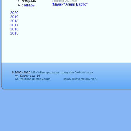
Февраль
6 февраля 2021 года
"Маяки" Агнии Барто"
Январь
2020
2019
2018
2017
2016
2015
© 2005–2026
МБУ «Центральная городская библиотека»
ул. Курчатова, 16
Контактная информация
library@seversk.gov70.ru