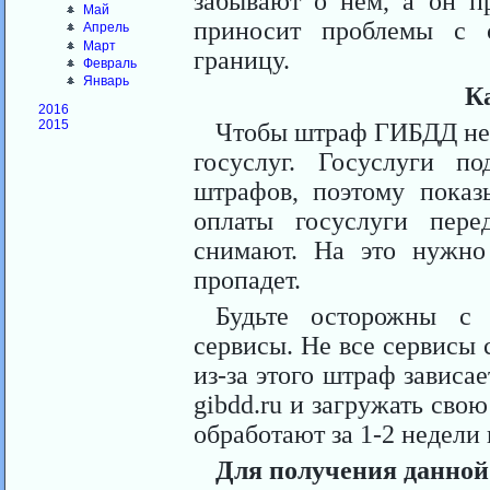
забывают о нем, а он п
Май
приносит проблемы с 
Апрель
Март
границу.
Февраль
Январь
К
2016
2015
Чтобы штраф ГИБДД не с
госуслуг. Госуслуги п
штрафов, поэтому показ
оплаты госуслуги пе
снимают. На это нужно
пропадет.
Будьте осторожны с 
сервисы. Не все сервисы
из-за этого штраф зависае
gibdd.ru и загружать сво
обработают за 1-2 недели 
Для получения данной 