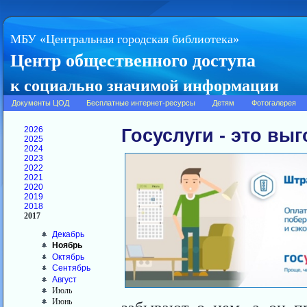
МБУ «Центральная городская библиотека»
Центр общественного доступа
к социально значимой информации
Документы ЦОД
Бесплатные интернет-ресурсы
Детям
Фотогалерея
2026
Госуслуги - это в
2025
2024
2023
2022
2021
2020
2019
2018
2017
Декабрь
Ноябрь
Октябрь
Сентябрь
Август
Июль
Июнь