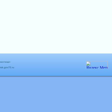
лиотека»
rsk.gov70.ru