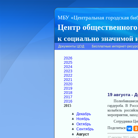
МБУ «Центральная городская би
Центр общественного
к социально значимой
Документы ЦОД
Бесплатные интернет-ресур
2026
2025
2024
2023
2022
2021
2020
2019
2018
19 августа -
2017
Полюбившиеся 
2016
2015
гардероба. В Росс
колыбель российс
Декабрь
мероприятия, нахо
Ноябрь
Сотрудники Це
Октябрь
Поделиться:
Сентябрь
Август
17 августа 2015 года