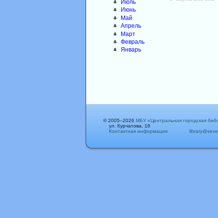
Июль
Июнь
Май
Апрель
Март
Февраль
Январь
© 2005–2026
МБУ «Центральная городская биб
ул. Курчатова, 16
Контактная информация
library@seve