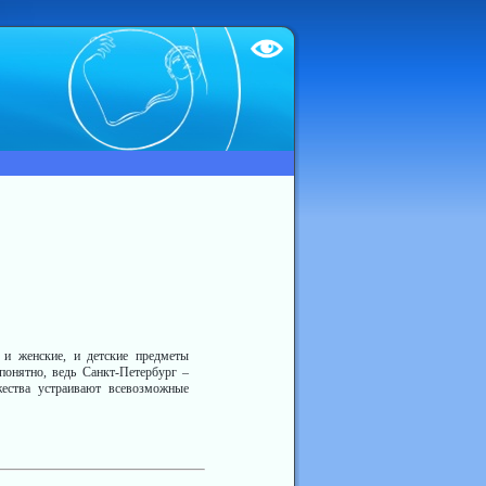
Test
и женские, и детские предметы
понятно, ведь Санкт-Петербург –
жества устраивают всевозможные