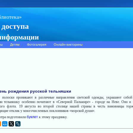
блиотека»
 доступа
 информации
сы
Детям
Фотогалерея
Онлайн-викторины
 День рождения русской тельняшки
полоски проникают в различные направления светской одежды, украшают собой 
ии тельняшку особенно почитают в «Северной Пальмире» - городе на Неве. Оно и 
кого флота. 19 августа во второй столице нашей страны в честь виновницы тор
дящие отклик у многочисленных поклонников «морской души».
нтра подготовили
буклет
к этому празднику.