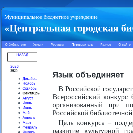
Муниципальное бюджетное учреждение
«Центральная городская би
О библиотеке
Услуги
Ресурсы
Путеводитель
Разное
О сайте
НАЗАД
2026
2025
Язык объединяет
Декабрь
Ноябрь
В Российской государст
Октябрь
Сентябрь
Всероссийский конкурс 
Август
Июль
организованный при п
Июнь
Российской библиотечной
Май
Апрель
Цель конкурса – подде
Март
Февраль
развитие культурной гр
Январь