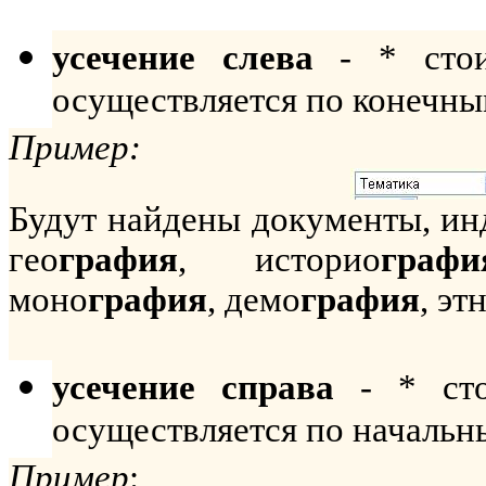
усечение слева
- * стои
осуществляется по конечны
Пример:
Будут найдены документы, и
гео
графия
, историо
графи
моно
графия
, демо
графия
, эт
усечение справа
- * сто
осуществляется по начальн
Пример
: