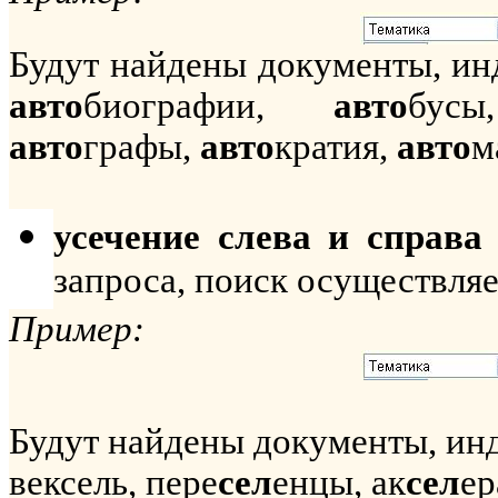
Будут найдены документы, и
авто
биографии,
авто
бу
авто
графы,
авто
кратия,
авто
м
усечение слева и справ
запроса, поиск осуществляе
Пример:
Будут найдены документы, ин
вексель, пере
сел
енцы, ак
сел
ер